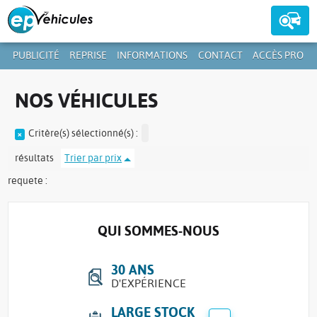
PUBLICITÉ
REPRISE
INFORMATIONS
CONTACT
ACCÈS PRO
Contactez-nous au
39 59 01-1
+352
NOS VÉHICULES
Critère(s) sélectionné(s) :
résultats
Trier par prix
requete :
QUI SOMMES-NOUS
30 ANS
D'EXPÉRIENCE
LARGE STOCK