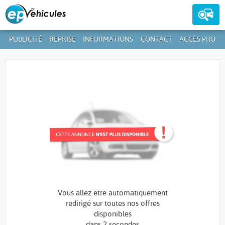
PUBLICITÉ
REPRISE
INFORMATIONS
CONTACT
ACCÈS PRO
Contactez-nous au
39 59 01-1
+352
Vous allez etre automatiquement
redirigé sur toutes nos offres
disponibles
dans
1 seconde