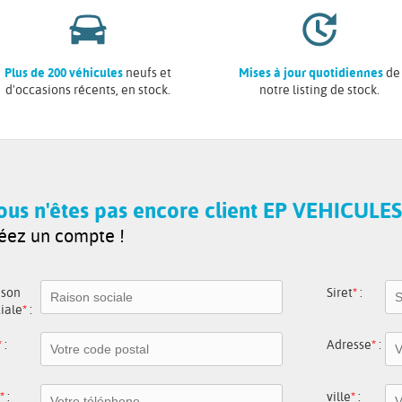
Plus de 200 véhicules
neufs et
Mises à jour quotidiennes
de
d'occasions récents, en stock.
notre listing de stock.
ous n'êtes pas encore client EP VEHICULES
éez un compte !
ison
Siret
*
:
iale
*
:
*
:
Adresse
*
:
*
:
ville
*
: