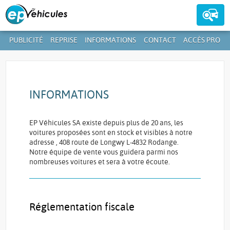
PUBLICITÉ
REPRISE
INFORMATIONS
CONTACT
ACCÈS PRO
Contactez-nous au
39 59 01-1
+352
INFORMATIONS
EP Véhicules SA existe depuis plus de 20 ans, les
voitures proposées sont en stock et visibles à notre
adresse , 408 route de Longwy L-4832 Rodange.
Notre équipe de vente vous guidera parmi nos
nombreuses voitures et sera à votre écoute.
Réglementation fiscale