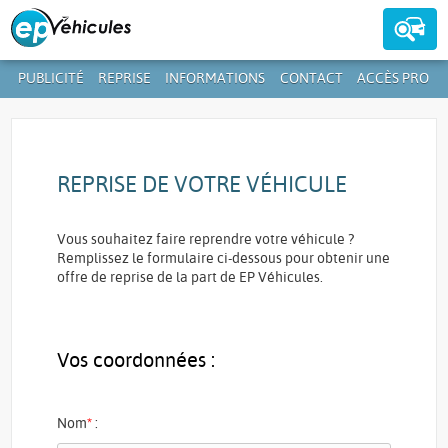
PUBLICITÉ
REPRISE
INFORMATIONS
CONTACT
ACCÈS PRO
Contactez-nous au
39 59 01-1
+352
REPRISE DE VOTRE VÉHICULE
Vous souhaitez faire reprendre votre véhicule ?
Remplissez le formulaire ci-dessous pour obtenir une
offre de reprise de la part de EP Véhicules.
Vos coordonnées :
Nom
*
: