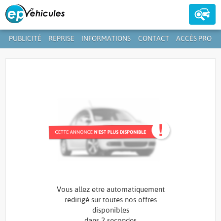
PUBLICITÉ
REPRISE
INFORMATIONS
CONTACT
ACCÈS PRO
Contactez-nous au
39 59 01-1
+352
Vous allez etre automatiquement
redirigé sur toutes nos offres
disponibles
dans
2 secondes