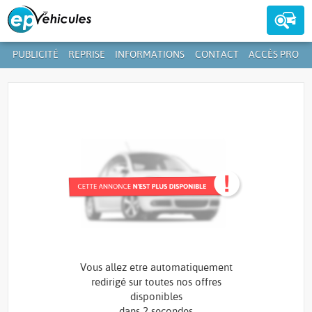
PUBLICITÉ
REPRISE
INFORMATIONS
CONTACT
ACCÈS PRO
Contactez-nous au
39 59 01-1
+352
Vous allez etre automatiquement
redirigé sur toutes nos offres
disponibles
dans
2 secondes