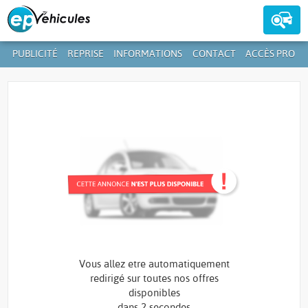
PUBLICITÉ
REPRISE
INFORMATIONS
CONTACT
ACCÈS PRO
Contactez-nous au
39 59 01-1
+352
Vous allez etre automatiquement
redirigé sur toutes nos offres
disponibles
dans
2 secondes