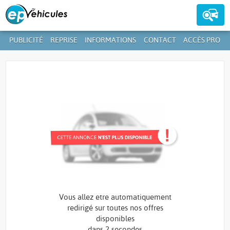
PUBLICITÉ
REPRISE
INFORMATIONS
CONTACT
ACCÈS PRO
Contactez-nous au
39 59 01-1
+352
Vous allez etre automatiquement
redirigé sur toutes nos offres
disponibles
dans
2 secondes