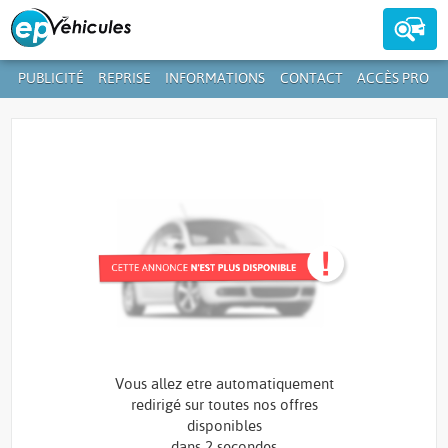
PUBLICITÉ
REPRISE
INFORMATIONS
CONTACT
ACCÈS PRO
Contactez-nous au
39 59 01-1
+352
Vous allez etre automatiquement
redirigé sur toutes nos offres
disponibles
dans
1 seconde