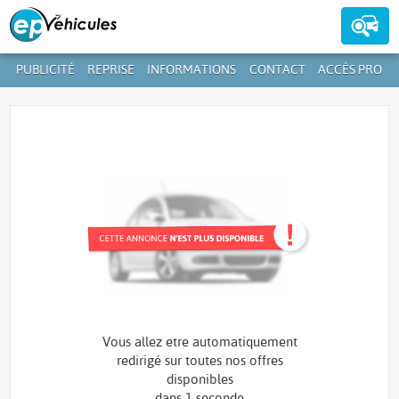
PUBLICITÉ
REPRISE
INFORMATIONS
CONTACT
ACCÈS PRO
Contactez-nous au
39 59 01-1
+352
Vous allez etre automatiquement
redirigé sur toutes nos offres
disponibles
dans
1 seconde