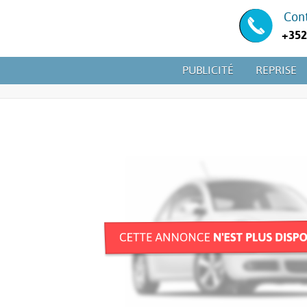
Con
+352
PUBLICITÉ
REPRISE