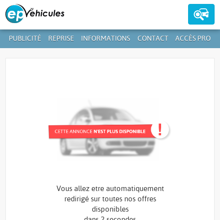
PUBLICITÉ
REPRISE
INFORMATIONS
CONTACT
ACCÈS PRO
Contactez-nous au
39 59 01-1
+352
Vous allez etre automatiquement
redirigé sur toutes nos offres
disponibles
dans
2 secondes