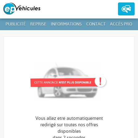
PUBLICITÉ
REPRISE
INFORMATIONS
CONTACT
ACCÈS PRO
Contactez-nous au
39 59 01-1
+352
Vous allez etre automatiquement
redirigé sur toutes nos offres
disponibles
dans
2 secondes