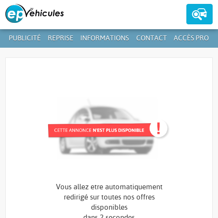
PUBLICITÉ
REPRISE
INFORMATIONS
CONTACT
ACCÈS PRO
Contactez-nous au
39 59 01-1
+352
Vous allez etre automatiquement
redirigé sur toutes nos offres
disponibles
dans
2 secondes