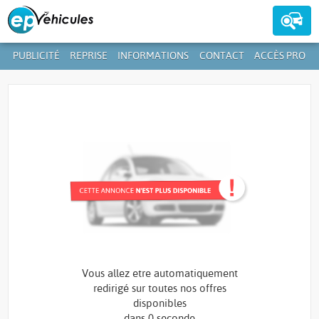
PUBLICITÉ
REPRISE
INFORMATIONS
CONTACT
ACCÈS PRO
Contactez-nous au
39 59 01-1
+352
Vous allez etre automatiquement
redirigé sur toutes nos offres
disponibles
dans
0 seconde