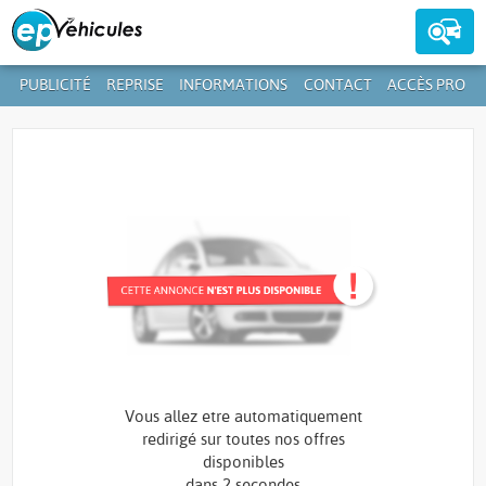
PUBLICITÉ
REPRISE
INFORMATIONS
CONTACT
ACCÈS PRO
Contactez-nous au
39 59 01-1
+352
Vous allez etre automatiquement
redirigé sur toutes nos offres
disponibles
dans
2 secondes