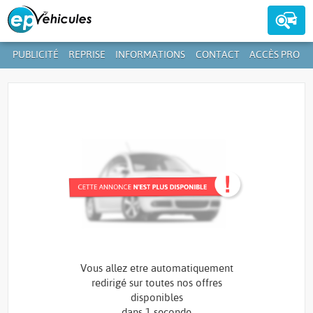
PUBLICITÉ
REPRISE
INFORMATIONS
CONTACT
ACCÈS PRO
Contactez-nous au
39 59 01-1
+352
Vous allez etre automatiquement
redirigé sur toutes nos offres
disponibles
dans
1 seconde