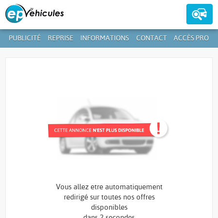
PUBLICITÉ
REPRISE
INFORMATIONS
CONTACT
ACCÈS PRO
Contactez-nous au
39 59 01-1
+352
Vous allez etre automatiquement
redirigé sur toutes nos offres
disponibles
dans
2 secondes