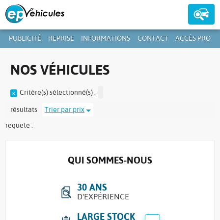
PUBLICITÉ
REPRISE
INFORMATIONS
CONTACT
ACCÈS PRO
Contactez-nous au
39 59 01-1
+352
NOS VÉHICULES
Critère(s) sélectionné(s) :
résultats
Trier par prix
requete :
QUI SOMMES-NOUS
30 ANS
D'EXPÉRIENCE
LARGE STOCK